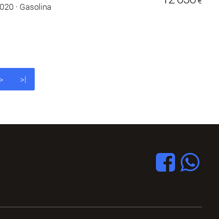
€
020
·
Gasolina
>
>|