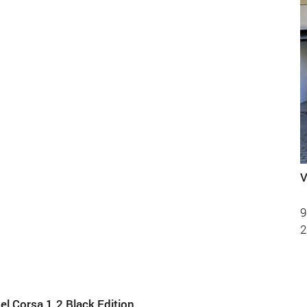
V
9
2
el Corsa 1.2 Black Edition