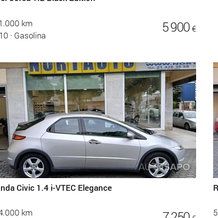
1.000 km
5 900
€
10
·
Gasolina
nda Civic 1.4 i-VTEC Elegance
R
4.000 km
5
7 250