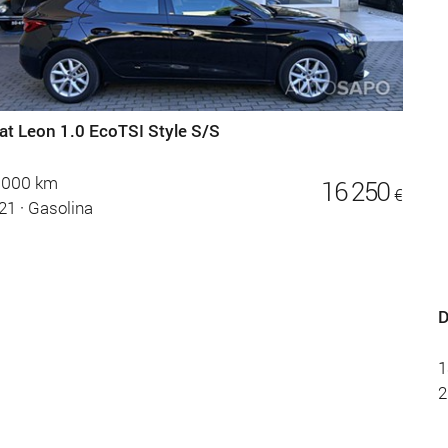
at Leon 1.0 EcoTSI Style S/S
.000 km
16 250
€
21
·
Gasolina
D
1
2