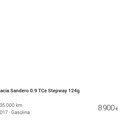
acia Sandero 0.9 TCe Stepway 124g
35.000 km
8 900
€
017
·
Gasolina