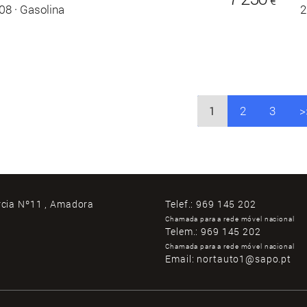
€
08
·
Gasolina
2
1
2
3
>
rcia Nº11 , Amadora
Telef.:
969 145 202
Chamada para a rede móvel nacional
Telem.:
969 145 202
Chamada para a rede móvel nacional
Email:
nortauto1@sapo.pt