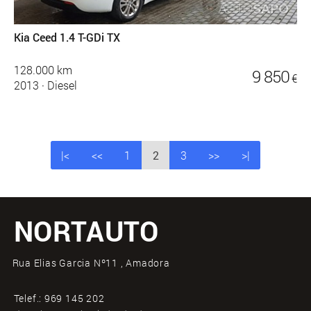
Kia Ceed 1.4 T-GDi TX
128.000 km
9 850
€
2013
·
Diesel
|<
<<
1
2
3
>>
>|
NORTAUTO
Rua Elias Garcia Nº11 , Amadora
Telef.:
969 145 202