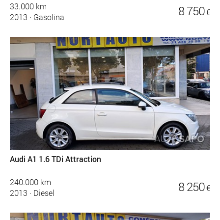
33.000 km
8 750
€
2013
·
Gasolina
Audi A1 1.6 TDi Attraction
240.000 km
8 250
€
2013
·
Diesel