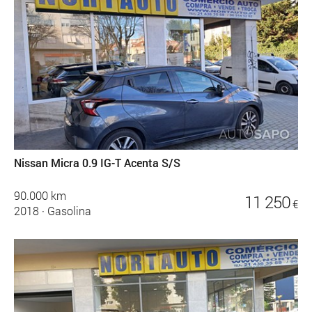
Nissan Micra 0.9 IG-T Acenta S/S
90.000 km
11 250
€
2018
·
Gasolina